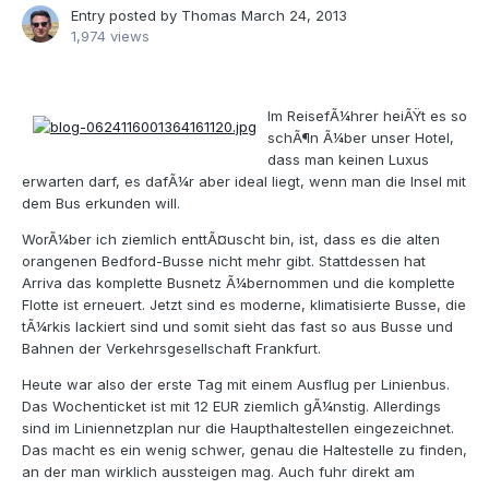
Entry posted by
Thomas
March 24, 2013
1,974 views
Im ReisefÃ¼hrer heiÃŸt es so
schÃ¶n Ã¼ber unser Hotel,
dass man keinen Luxus
erwarten darf, es dafÃ¼r aber ideal liegt, wenn man die Insel mit
dem Bus erkunden will.
WorÃ¼ber ich ziemlich enttÃ¤uscht bin, ist, dass es die alten
orangenen Bedford-Busse nicht mehr gibt. Stattdessen hat
Arriva das komplette Busnetz Ã¼bernommen und die komplette
Flotte ist erneuert. Jetzt sind es moderne, klimatisierte Busse, die
tÃ¼rkis lackiert sind und somit sieht das fast so aus Busse und
Bahnen der Verkehrsgesellschaft Frankfurt.
Heute war also der erste Tag mit einem Ausflug per Linienbus.
Das Wochenticket ist mit 12 EUR ziemlich gÃ¼nstig. Allerdings
sind im Liniennetzplan nur die Haupthaltestellen eingezeichnet.
Das macht es ein wenig schwer, genau die Haltestelle zu finden,
an der man wirklich aussteigen mag. Auch fuhr direkt am