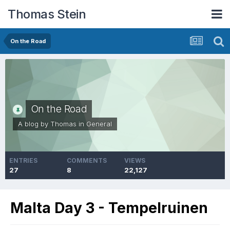
Thomas Stein
On the Road
On the Road
A blog by
Thomas
in
General
ENTRIES
COMMENTS
VIEWS
27
8
22,127
Malta Day 3 - Tempelruinen