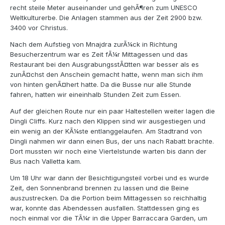
recht steile Meter auseinander und gehÃ¶ren zum UNESCO
Weltkulturerbe. Die Anlagen stammen aus der Zeit 2900 bzw.
3400 vor Christus.
Nach dem Aufstieg von Mnajdra zurÃ¼ck in Richtung
Besucherzentrum war es Zeit fÃ¼r Mittagessen und das
Restaurant bei den AusgrabungsstÃ¤tten war besser als es
zunÃ¤chst den Anschein gemacht hatte, wenn man sich ihm
von hinten genÃ¤hert hatte. Da die Busse nur alle Stunde
fahren, hatten wir eineinhalb Stunden Zeit zum Essen.
Auf der gleichen Route nur ein paar Haltestellen weiter lagen die
Dingli Cliffs. Kurz nach den Klippen sind wir ausgestiegen und
ein wenig an der KÃ¼ste entlanggelaufen. Am Stadtrand von
Dingli nahmen wir dann einen Bus, der uns nach Rabatt brachte.
Dort mussten wir noch eine Viertelstunde warten bis dann der
Bus nach Valletta kam.
Um 18 Uhr war dann der Besichtigungsteil vorbei und es wurde
Zeit, den Sonnenbrand brennen zu lassen und die Beine
auszustrecken. Da die Portion beim Mittagessen so reichhaltig
war, konnte das Abendessen ausfallen. Stattdessen ging es
noch einmal vor die TÃ¼r in die Upper Barraccara Garden, um