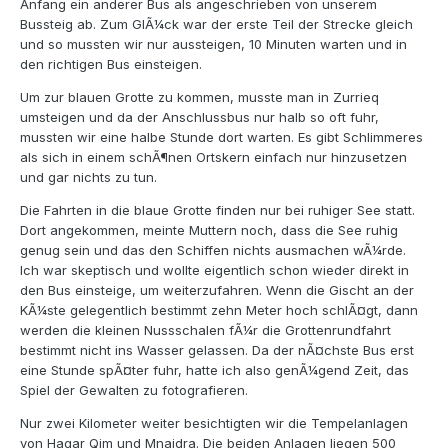
Anfang ein anderer Bus als angeschrieben von unserem
Bussteig ab. Zum GlÃ¼ck war der erste Teil der Strecke gleich
und so mussten wir nur aussteigen, 10 Minuten warten und in
den richtigen Bus einsteigen.
Um zur blauen Grotte zu kommen, musste man in Zurrieq
umsteigen und da der Anschlussbus nur halb so oft fuhr,
mussten wir eine halbe Stunde dort warten. Es gibt Schlimmeres
als sich in einem schÃ¶nen Ortskern einfach nur hinzusetzen
und gar nichts zu tun.
Die Fahrten in die blaue Grotte finden nur bei ruhiger See statt.
Dort angekommen, meinte Muttern noch, dass die See ruhig
genug sein und das den Schiffen nichts ausmachen wÃ¼rde.
Ich war skeptisch und wollte eigentlich schon wieder direkt in
den Bus einsteige, um weiterzufahren. Wenn die Gischt an der
KÃ¼ste gelegentlich bestimmt zehn Meter hoch schlÃ¤gt, dann
werden die kleinen Nussschalen fÃ¼r die Grottenrundfahrt
bestimmt nicht ins Wasser gelassen. Da der nÃ¤chste Bus erst
eine Stunde spÃ¤ter fuhr, hatte ich also genÃ¼gend Zeit, das
Spiel der Gewalten zu fotografieren.
Nur zwei Kilometer weiter besichtigten wir die Tempelanlagen
von Hagar Qim und Mnajdra. Die beiden Anlagen liegen 500