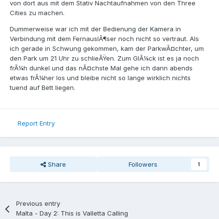
von dort aus mit dem Stativ Nachtaufnahmen von den Three
Cities zu machen.
Dummerweise war ich mit der Bedienung der Kamera in
Verbindung mit dem FernauslÃ¶ser noch nicht so vertraut. Als
ich gerade in Schwung gekommen, kam der ParkwÃ¤chter, um
den Park um 21 Uhr zu schlieÃŸen. Zum GlÃ¼ck ist es ja noch
frÃ¼h dunkel und das nÃ¤chste Mal gehe ich dann abends
etwas frÃ¼her los und bleibe nicht so lange wirklich nichts
tuend auf Bett liegen.
Report Entry
Share
Followers
1
Previous entry
Malta - Day 2: This is Valletta Calling