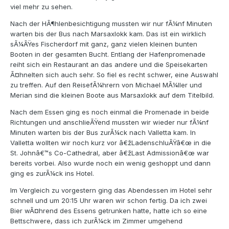
viel mehr zu sehen.
Nach der HÃ¶hlenbesichtigung mussten wir nur fÃ¼nf Minuten
warten bis der Bus nach Marsaxlokk kam. Das ist ein wirklich
sÃ¼ÃŸes Fischerdorf mit ganz, ganz vielen kleinen bunten
Booten in der gesamten Bucht. Entlang der Hafenpromenade
reiht sich ein Restaurant an das andere und die Speisekarten
Ã¤hnelten sich auch sehr. So fiel es recht schwer, eine Auswahl
zu treffen. Auf den ReisefÃ¼hrern von Michael MÃ¼ller und
Merian sind die kleinen Boote aus Marsaxlokk auf dem Titelbild.
Nach dem Essen ging es noch einmal die Promenade in beide
Richtungen und anschlieÃŸend mussten wir wieder nur fÃ¼nf
Minuten warten bis der Bus zurÃ¼ck nach Valletta kam. In
Valletta wollten wir noch kurz vor â€žLadenschluÃŸâ€œ in die
St. Johnâ€™s Co-Cathedral, aber â€žLast Admissionâ€œ war
bereits vorbei. Also wurde noch ein wenig geshoppt und dann
ging es zurÃ¼ck ins Hotel.
Im Vergleich zu vorgestern ging das Abendessen im Hotel sehr
schnell und um 20:15 Uhr waren wir schon fertig. Da ich zwei
Bier wÃ¤hrend des Essens getrunken hatte, hatte ich so eine
Bettschwere, dass ich zurÃ¼ck im Zimmer umgehend