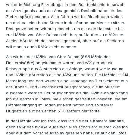
weiter in Richtung Birzebbuga. In dem Bus funktionierte sowohl
die Anzeige als auch die Ansage nicht. Deshalb habe ich das
Ziel zu spÃ¤t gesehen. Also fuhren wir bis Birzebbuga weiter,
um dort ca. eine halbe Stunde in der Sonne am Meer zu sitzen.
Das ganze haben wir nur gemacht, um die eine Haltestelle bis
zur HÃ¶hle von Ghar Dalam nicht bergauf laufen zu mÃ¼ssen.
Alleine hÃ¤tte ich das schnell gemacht, aber auf die Senioren
will man ja auch RÃ¼cksicht nehmen.
Als wir bei der HÃ¶hle von Ghar Dalam (â€žHÃ¶hle der
Finsternisâ€œ) angekommen waren, verlieÃŸ gerade ein
Reisegruppe aus Ã–sterreich die Anlage, worauf wie Museum
und HÃ¶hle gÃ¤nzlich alleine fÃ¼r uns hatten. Die HÃ¶hle ist 214
Meter lang und dort wurden eine Unmenge an Tierskeletten aus
der Bronze- und Jungsteinzeit ausgegraben, die im Museum
ausgestellt werden. Beunruhigender als die HÃ¶hle an sich fand
ich die ganzen in Follow me-Farben gestreiften Insekten, die am
HÃ¶hleneingang im Boden ihr Nest hatten und so starker
Flugbetrieb auf den ersten 5-10 Metern herrschte.
In der HÃ¶hle war ich froh, dass ich die neue Kamera mithatte,
denn fÃ¼r das bloÃŸe Auge war alles schon arg duster. Was ich
aber auf dem Vorschaudisplay gesehen habe, ist auf den Fotos