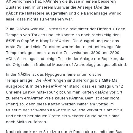
Ã¼bernommen hat, kÃ¶nnten die Busse in einem besseren
Zustand sein. In unserem Bus war die Anzeige fÃ¼r die
nÃ¤chste Haltestelle ausgefallen und die Bandansage war so
leise, dass nichts zu verstehen war.
Zum GlÃ¼ck war die Haltestelle direkt hinter der Einfahrt zu den
Tempeln von Tarxien und ich konnte so noch rechtzeitig den
â€žBus Stopâ€œ-Knopf drÃ¼cken. Die Ausgrabung war das
erste Ziel und viele Touristen waren dort nicht unterwegs. Die
Tempelanlage stammt aus der Zeit zwischen 3800 und 2800
v.Chr. Allerdings sind einige Teile in der Anlage nur Repliken, da
die Originale im National Museum of Archeology ausgestellt sind.
In der NÃ¤he ist das Hypogeum (eine unterirdische
Tempelanlage). Die FÃ¼hrungen sind allerdings bis Mitte Mai
ausgebucht. In den ReisefÃ¼hrer stand, dass es mittags um 12
Uhr eine Last-Minute-Tour gibt und man Karten dafÃ¼r vor Ort
zu einem erhÃ¶hten Preis kaufen kÃ¶nne. Dem ist aber nicht
(mehr) so, denn diese Karten werden immer am Vortag im
Museum der schÃ¶nen KÃ¼nste in Valletta verkauft. Satz mit X
und neben der blauen Grotte ein weiterer Grund noch einmal
nach Malta zu fahren.
Nach einem kurzen Streifzug durch Paolo ging es mit dem Bus