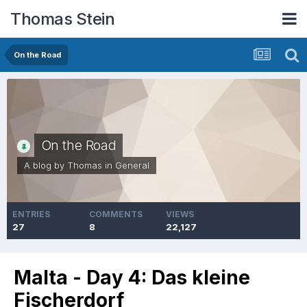
Thomas Stein
On the Road
On the Road
A blog by
Thomas
in
General
ENTRIES
COMMENTS
VIEWS
27
8
22,127
Malta - Day 4: Das kleine
Fischerdorf